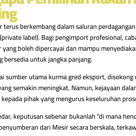
ing
ir terus berkembang dalam saluran perdaganga
rivate label). Bagi pengimport profesional, c
 yang boleh dipercayai dan mampu menyediakan 
ng bersedia untuk jangka panjang.
ai sumber utama kurma gred eksport, disokong o
 yang semakin meningkat. Namun, kejayaan dal
i kepada pihak yang mengurus keseluruhan prose
dar, keputusan sebenar bukanlah “di mana hend
yumberan dari Mesir secara berskala, terkawa