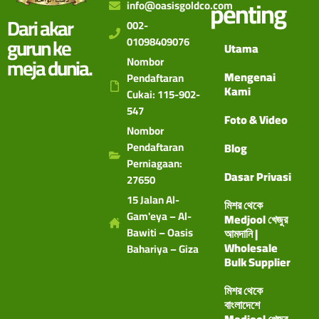
penting
info@oasisgoldco.com
Dari akar
002-
gurun ke
01098409076
Utama
meja dunia.
Nombor
Mengenai
Pendaftaran
Kami
Cukai: 115-902-
547
Foto & Video
Nombor
Pendaftaran
Blog
Perniagaan:
Dasar Privasi
27650
15 Jalan Al-
মিশর থেকে
Gam'eya – Al-
Medjool খেজুর
Bawiti – Oasis
আমদানি |
Wholesale
Bahariya – Giza
Bulk Supplier
মিশর থেকে
বাংলাদেশে