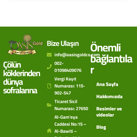
Bize Ulaşın
Önemli
bağlantıla
info@oasisgoldco.com
Çölün
002-
r
köklerinden
01098409076
dünya
Vergi Kayıt
Ana Sayfa
Numarası: 115-
sofralarına
902-547
Hakkımızda
Ticaret Sicil
Numarası: 27650
Resimler ve
videolar
Al-Gam'eya
Caddesi No:15 –
Blog
Al-Bawiti –