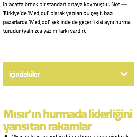
ihracatta örnek bir standart ortaya koymuştur. Not —
Türkiye’de ‘Medjoul’ olarak yazılan bu çeşit, bazı
pazarlarda ‘Medjool’ şeklinde de geçer; ikisi aynı hurma
türüdür (yalnızca yazım farkı vardır).
içindekiler
Mısır’ın hurmada liderliğini
yansıtan rakamlar
Mısır, miktar açısından dünya hurma üretiminde ilk