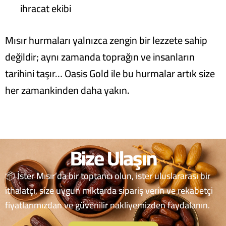
ihracat ekibi
Mısır hurmaları yalnızca zengin bir lezzete sahip
değildir; aynı zamanda toprağın ve insanların
tarihini taşır… Oasis Gold ile bu hurmalar artık size
her zamankinden daha yakın.
Bize Ulaşın
📦 İster Mısır’da bir toptancı olun, ister uluslararası bir
ithalatçı, size uygun miktarda sipariş verin ve rekabetçi
fiyatlarımızdan ve güvenilir nakliyemizden faydalanın.