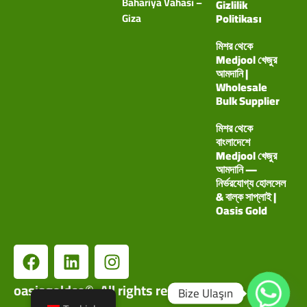
Bahariya Vahası –
Gizlilik
Giza
Politikası
মিশর থেকে
Medjool খেজুর
আমদানি |
Wholesale
Bulk Supplier
মিশর থেকে
বাংলাদেশে
Medjool খেজুর
আমদানি —
নির্ভরযোগ্য হোলসেল
& বাল্ক সাপ্লাই |
Oasis Gold
oasisgoldco©. All rights reserved.
Bize Ulaşın