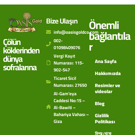
Bize Ulaşın
Önemli
bağlantıla
info@oasisgoldco.com
Çölün
002-
r
köklerinden
01098409076
dünya
Vergi Kayıt
Ana Sayfa
Numarası: 115-
sofralarına
902-547
Hakkımızda
Ticaret Sicil
Numarası: 27650
Resimler ve
videolar
Al-Gam'eya
Caddesi No:15 –
Blog
Al-Bawiti –
Bahariya Vahası –
Gizlilik
Giza
Politikası
মিশর থেকে