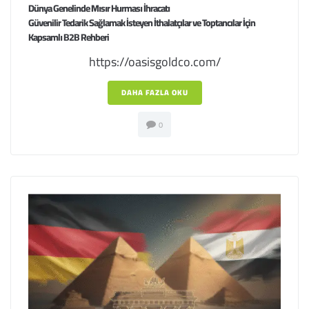
Dünya Genelinde Mısır Hurması İhracatı
Güvenilir Tedarik Sağlamak İsteyen İthalatçılar ve Toptancılar İçin
Kapsamlı B2B Rehberi
https://oasisgoldco.com/
DAHA FAZLA OKU
0