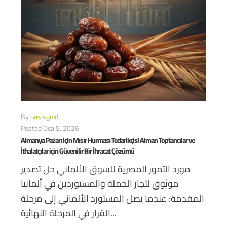
By
oasisgold
Posted
Oca 5, 2026
Almanya Pazarı için Mısır Hurması Tedarikçisi Alman Toptancılar ve
İthalatçılar için Güvenilir Bir İhracat Çözümü
مورد التمور المصرية للسوق الألماني حل تصدير
موثوق لتجار الجملة والمستوردين في ألمانيا
المقدمة: عندما يصل المستورد الألماني إلى مرحلة
القرار في المرحلة النهائية...