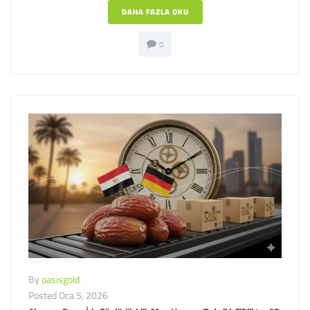
DAHA FAZLA OKU
0
By
oasisgold
Posted
Oca 5, 2026