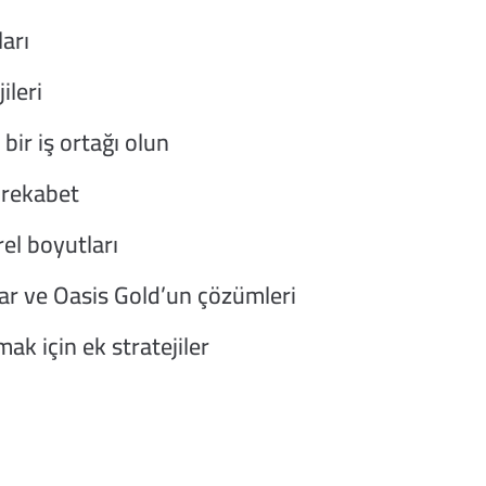
ları
ileri
 bir iş ortağı olun
 rekabet
el boyutları
klar ve Oasis Gold’un çözümleri
ak için ek stratejiler