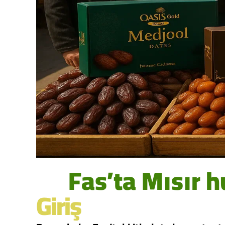
Fas’ta Mısır h
Giriş