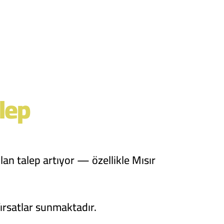
lep
n talep artıyor — özellikle Mısır
fırsatlar sunmaktadır.