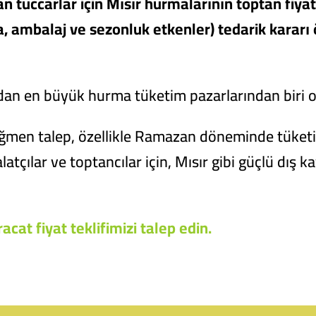
an tüccarlar için Mısır hurmalarının toptan fiyat
rma, ambalaj ve sezonluk etkenler) tedarik kara
ıdan en büyük hurma tüketim pazarlarından biri ol
rağmen talep, özellikle Ramazan döneminde tüketi
atçılar ve toptancılar için, Mısır gibi güçlü dış k
acat fiyat teklifimizi talep edin.