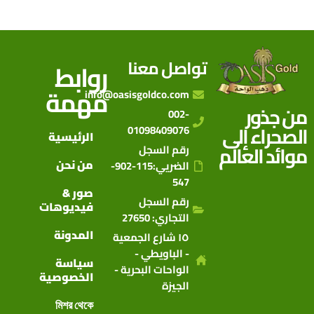
تواصل معنا
روابط
مهمة
info@oasisgoldco.com
من جذور
002-
الصحراء إلى
01098409076
الرئيسية
موائد العالم
رقم السجل
من نحن
الضريي:115-902-
547
صور &
رقم السجل
فيديوهات
التجاري: 27650
المدونة
١٥ شارع الجمعية
- الباويطي -
سياسة
الواحات البحرية -
الخصوصية
الجيزة
মিশর থেকে