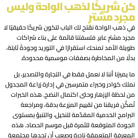
كن شريكًا لذهب الواحة وليس
مجرد مشترٍ
في ذهب الواحة نفتح لك الباب لتكون شريكًا حقيقيًا لا
مجرد مشترٍ عابر. فلسفتنا قائمة على بناء شراكات
طويلة الأمد تمنحك استقرارًا في التوريد وجودةً ثابتة،
بدلًا من المخاطرة بصفقات موسمية محدودة.
ما يميزنا أننا لا نعمل فقط في التجارة والتصدير، بل
نملك كوادر وخبراء متمرسين في إدارة زراعة المجدول
من لحظة الإزهار وحتى اكتمال النضج. هذه الخبرات
تُمكِّن فريقنا من تقييم المزرعة بدقة، ومراجعة
البرامج الخدمية المقدَّمة للنخيل، والتنبؤ بمستوى
الجودة المتوقعة للثمرة قبل موسم الحصاد. هذه
المعرفة المتعمقة نادرة وصعب أن تجدها مجتمعة