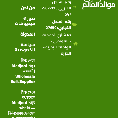
موائد العالم
رقم السجل
من نحن
الضريي:115-902-
547
صور &
رقم السجل
فيديوهات
التجاري: 27650
المدونة
١٥ شارع الجمعية
- الباويطي -
سياسة
الواحات البحرية -
الخصوصية
الجيزة
মিশর থেকে
Medjool খেজুর
আমদানি |
Wholesale
Bulk Supplier
মিশর থেকে
বাংলাদেশে
Medjool খেজুর
আমদানি —
নির্ভরযোগ্য হোলসেল