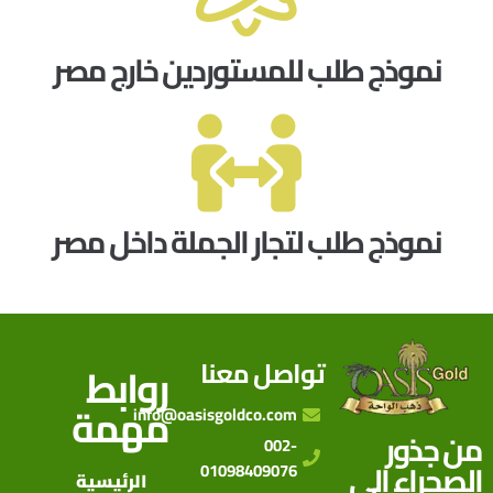
نموذج طلب للمستوردين خارج مصر
نموذج طلب لتجار الجملة داخل مصر
تواصل معنا
روابط
مهمة
info@oasisgoldco.com
من جذور
002-
الصحراء إلى
01098409076
الرئيسية