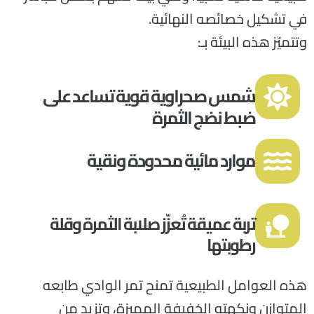
في تشكيل خصائصه النهائية
.
وتتميّز هذه البيئة بـ
:
شمس صحراوية قوية تساعد على
ضبط نضج الثمرة
موارد مائية محدودة ونقية
تربة عميقة تُعزّز صلابة الثمرة وقلة
رطوبتها
هذه العوامل الطبيعية تمنح تمر الوادي طابعه
المتوازن ونكهته الخفيفة المميزة، وتزيد من