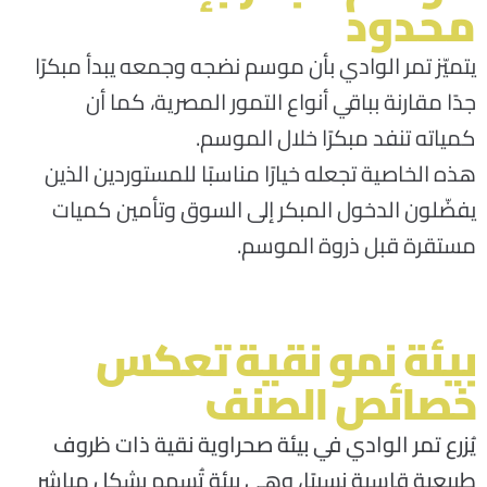
محدود
يتميّز تمر الوادي بأن
موسم نضجه وجمعه يبدأ مبكرًا
جدًا مقارنة بباقي أنواع التمور المصرية
، كما أن
كمياته
تنفد مبكرًا خلال الموسم
.
هذه الخاصية تجعله خيارًا مناسبًا للمستوردين الذين
يفضّلون
الدخول المبكر إلى السوق
وتأمين كميات
مستقرة قبل ذروة الموسم
.
بيئة نمو نقية تعكس
خصائص الصنف
يُزرع تمر الوادي في بيئة صحراوية نقية ذات ظروف
طبيعية قاسية نسبيًا، وهي بيئة تُسهم بشكل مباشر