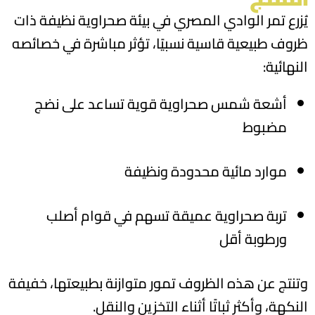
يُزرع تمر الوادي المصري في بيئة صحراوية نظيفة ذات
ظروف طبيعية قاسية نسبيًا، تؤثر مباشرة في خصائصه
النهائية:
أشعة شمس صحراوية قوية تساعد على نضج
مضبوط
موارد مائية محدودة ونظيفة
تربة صحراوية عميقة تسهم في قوام أصلب
ورطوبة أقل
وتنتج عن هذه الظروف تمور متوازنة بطبيعتها، خفيفة
النكهة، وأكثر ثباتًا أثناء التخزين والنقل.