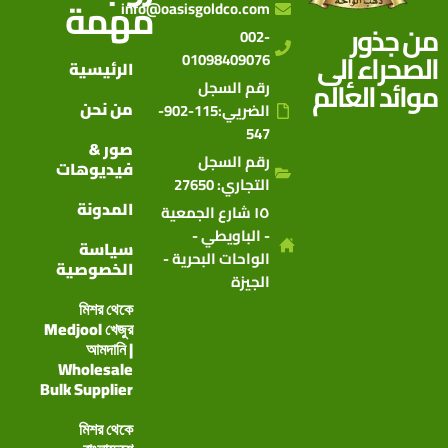
مهمة
info@oasisgoldco.com
من جذور
002-
الصحراء إلى
01098409076
الرئيسية
موائد العالم
رقم السجل
من نحن
الضريي:115-902-
547
صور &
رقم السجل
فيديوهات
التجاري: 27650
المدونة
١٥ شارع الجمعية
- الباويطي -
سياسة
الواحات البحرية -
الخصوصية
الجيزة
মিশর থেকে
Medjool খেজুর
আমদানি |
Wholesale
Bulk Supplier
মিশর থেকে