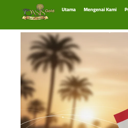
Utama
Mengenai Kami
P