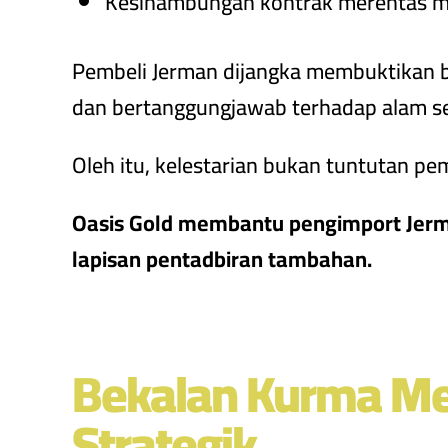
Kesinambungan kontrak merentas 
Pembeli Jerman dijangka membuktikan b
dan bertanggungjawab terhadap alam se
Oleh itu, kelestarian bukan tuntutan pe
Oasis Gold membantu pengimport Jerm
lapisan pentadbiran tambahan.
Bekalan Kurma Mes
Strategik