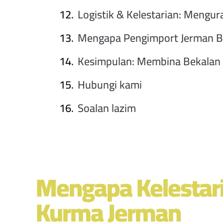
Logistik & Kelestarian: Mengu
Mengapa Pengimport Jerman B
Kesimpulan: Membina Bekalan 
Hubungi kami
Soalan lazim
Mengapa Kelestar
Kurma Jerman