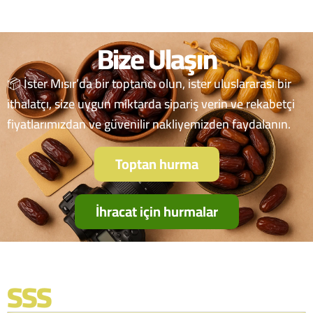
Bize Ulaşın
📦 İster Mısır’da bir toptancı olun, ister uluslararası bir
ithalatçı, size uygun miktarda sipariş verin ve rekabetçi
fiyatlarımızdan ve güvenilir nakliyemizden faydalanın.
Toptan hurma
İhracat için hurmalar
SSS