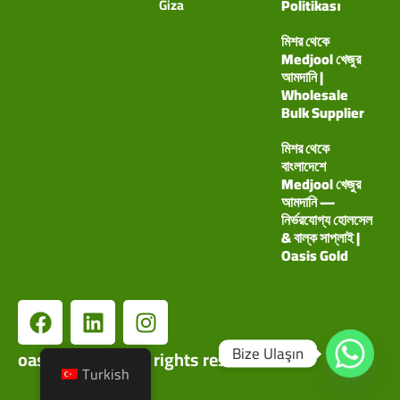
Giza
Politikası
মিশর থেকে
Medjool খেজুর
আমদানি |
Wholesale
Bulk Supplier
মিশর থেকে
বাংলাদেশে
Medjool খেজুর
আমদানি —
নির্ভরযোগ্য হোলসেল
& বাল্ক সাপ্লাই |
Oasis Gold
Bize Ulaşın
oasisgoldco©. All rights reserved.
Turkish