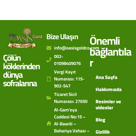
Bize Ulaşın
Önemli
bağlantıla
info@oasisgoldco.com
Çölün
002-
r
köklerinden
01098409076
dünya
Vergi Kayıt
Ana Sayfa
Numarası: 115-
sofralarına
902-547
Hakkımızda
Ticaret Sicil
Numarası: 27650
Resimler ve
videolar
Al-Gam'eya
Caddesi No:15 –
Blog
Al-Bawiti –
Bahariya Vahası –
Gizlilik