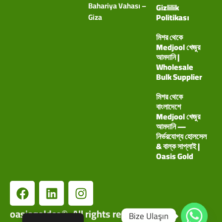
Bahariya Vahası –
Gizlilik
Giza
Politikası
মিশর থেকে
Medjool খেজুর
আমদানি |
Wholesale
Bulk Supplier
মিশর থেকে
বাংলাদেশে
Medjool খেজুর
আমদানি —
নির্ভরযোগ্য হোলসেল
& বাল্ক সাপ্লাই |
Oasis Gold
oasisgoldco©. All rights reserved.
Bize Ulaşın