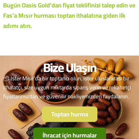
Bugün Oasis Gold’dan fiyat teklifinizi talep edin ve
Fas’a Mısır hurması toptan ithalatına giden ilk
adımı atın.
Bize Ulaşın
📦 İster Mısır’da bir toptancı olun, ister uluslararası bir
ithalatçı, size uygun miktarda sipariş verin ve rekabetçi
fiyatlarımızdan ve güvenilir nakliyemizden faydalanın.
Toptan hurma
İhracat için hurmalar