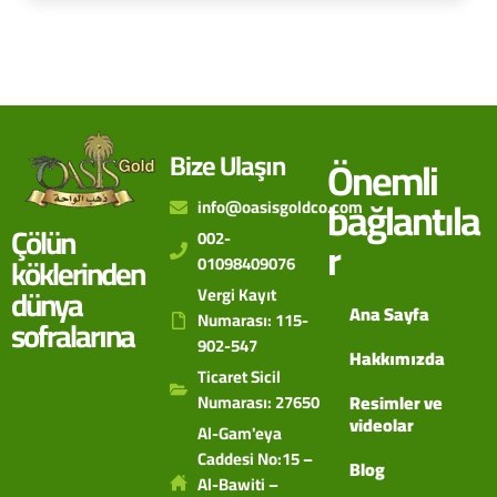
Bize Ulaşın
Önemli
bağlantıla
info@oasisgoldco.com
Çölün
002-
r
köklerinden
01098409076
dünya
Vergi Kayıt
Ana Sayfa
Numarası: 115-
sofralarına
902-547
Hakkımızda
Ticaret Sicil
Numarası: 27650
Resimler ve
videolar
Al-Gam'eya
Caddesi No:15 –
Blog
Al-Bawiti –