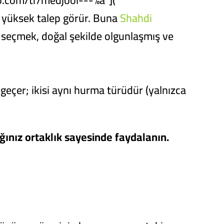
o.com/tr/medjool---%a"]("
a yüksek talep görür. Buna
Shahdi
i seçmek, doğal şekilde olgunlaşmış ve
geçer; ikisi aynı hurma türüdür (yalnızca
ağınız ortaklık sayesinde faydalanın.