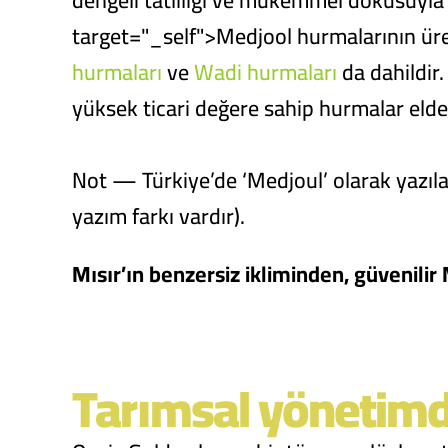
dengeli tatlılığı ve mükemmel dokusuyl
target="_self">
Medjool hurmaları
nın ür
hurmaları
ve
Wadi hurmaları
da dahildir.
yüksek ticari değere sahip hurmalar elde
Not — Türkiye’de ‘Medjoul’ olarak yazılan
yazım farkı vardır).
Mısır’ın benzersiz ikliminden, güvenilir
Tarımsal yönetimd