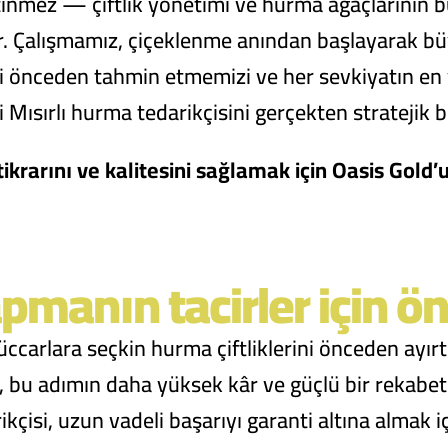
etinmez — çiftlik yönetimi ve hurma ağaçlarının
r. Çalışmamız, çiçeklenme anından başlayarak b
ini önceden tahmin etmemizi ve her sevkiyatın en 
Mısırlı hurma tedarikçisini gerçekten stratejik bir
rarını ve kalitesini sağlamak için Oasis Gold’
pmanın tacirler için ö
ccarlara seçkin hurma çiftliklerini önceden ayırt
r, bu adımın daha yüksek kâr ve güçlü bir rekabet 
rikçisi, uzun vadeli başarıyı garanti altına alma