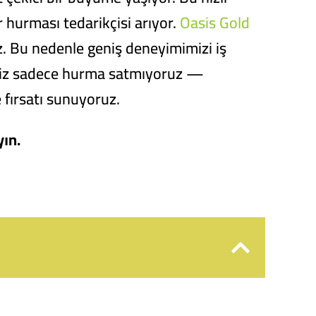
ır hurması tedarikçisi arıyor.
Oasis Gold
uz. Bu nedenle geniş deneyimimizi iş
z. Biz sadece hurma satmıyoruz —
e fırsatı sunuyoruz.
yın.