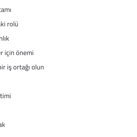
rtamı
ki rolü
nlık
r için önemi
bir iş ortağı olun
timi
ak