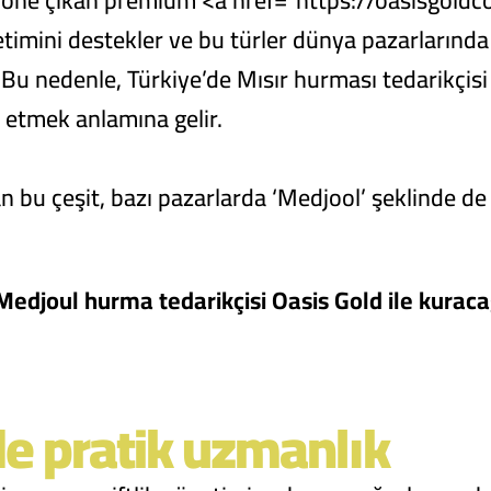
a öne çıkan premium
<a href="https://oasisgoldc
etimini destekler ve bu türler dünya pazarlarınd
 Bu nedenle, Türkiye’de Mısır hurması tedarikçis
 etmek anlamına gelir.
 bu çeşit, bazı pazarlarda ‘Medjool’ şeklinde de 
 Medjoul hurma tedarikçisi Oasis Gold ile kurac
e pratik uzmanlık