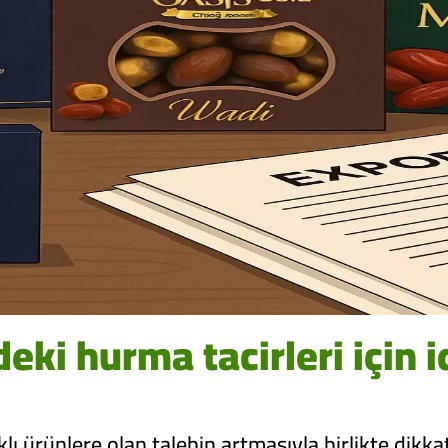
ki hurma tacirleri için i
lı ürünlere olan talebin artmasıyla birlikte dikkat