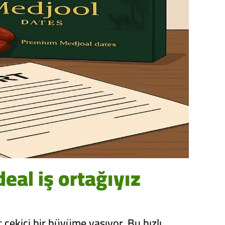
deal iş ortağıyız
 çekici bir büyüme yaşıyor. Bu hızlı